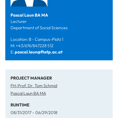
Pascal Laun BA MA
Lecturer
Department of Social Sciences
Location: B - Campus-Platz 1
M: +43/676/847228 512
E:
pascal.laun@fhstp.ac.at
PROJECT MANAGER
FH-Prof. Dr. Tom Schmid
Pascal Laun BA MA
RUNTIME
08/31/2017 – 06/29/2018