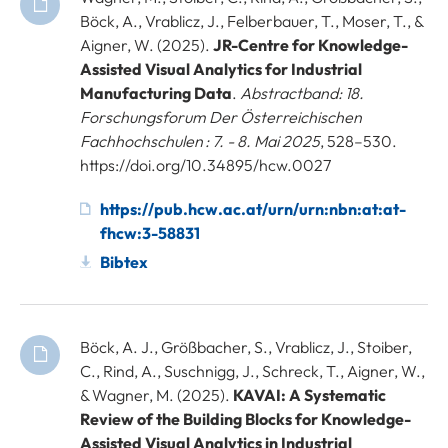
Böck, A., Vrablicz, J., Felberbauer, T., Moser, T., &
Aigner, W. (2025).
JR-Centre for Knowledge-
Assisted Visual Analytics for Industrial
Manufacturing Data
.
Abstractband: 18.
Forschungsforum Der Österreichischen
Fachhochschulen : 7. - 8. Mai 2025
, 528–530.
https://doi.org/10.34895/hcw.0027
https://pub.hcw.ac.at/urn/urn:nbn:at:at-
fhcw:3-58831
Bibtex
Böck, A. J., Größbacher, S., Vrablicz, J., Stoiber,
C., Rind, A., Suschnigg, J., Schreck, T., Aigner, W.,
& Wagner, M. (2025).
KAVAI: A Systematic
Review of the Building Blocks for Knowledge-
Assisted Visual Analytics in Industrial