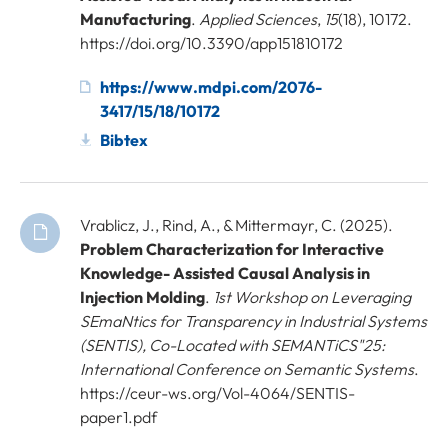
Manufacturing
.
Applied Sciences
,
15
(18), 10172.
https://doi.org/10.3390/app151810172
https://www.mdpi.com/2076-
3417/15/18/10172
Bibtex
Vrablicz, J., Rind, A., & Mittermayr, C. (2025).
Problem Characterization for Interactive
Knowledge- Assisted Causal Analysis in
Injection Molding
.
1st Workshop on Leveraging
SEmaNtics for Transparency in Industrial Systems
(SENTIS), Co-Located with SEMANTiCS"25:
International Conference on Semantic Systems
.
https://ceur-ws.org/Vol-4064/SENTIS-
paper1.pdf