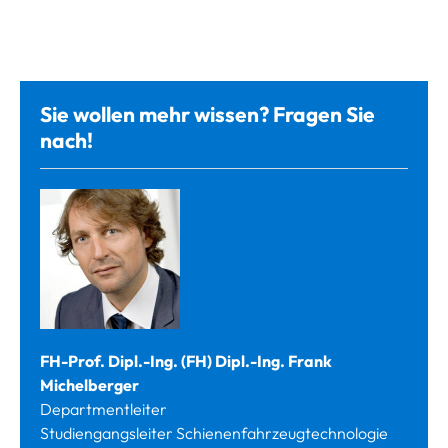
Sie wollen mehr wissen? Fragen Sie
nach!
FH-Prof. Dipl.-Ing. (FH) Dipl.-Ing. Frank
Michelberger
Departmentleiter
Studiengangsleiter Schienenfahrzeugtechnologie