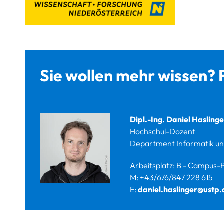
Sie wollen mehr wissen? 
Dipl.-Ing. Daniel Hasling
Hochschul-Dozent
Department Informatik un
Arbeitsplatz: B - Campus-P
M: +43/676/847 228 615
E:
daniel.haslinger@ustp.