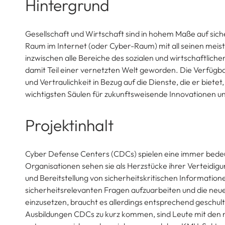
Hintergrund
Gesellschaft und Wirtschaft sind in hohem Maße auf siche
Raum im Internet (oder Cyber-Raum) mit all seinen meist
inzwischen alle Bereiche des sozialen und wirtschaftli
damit Teil einer vernetzten Welt geworden. Die Verfügba
und Vertraulichkeit in Bezug auf die Dienste, die er biete
wichtigsten Säulen für zukunftsweisende Innovationen u
Projektinhalt
Cyber Defense Centers (CDCs) spielen eine immer bedeut
Organisationen sehen sie als Herzstücke ihrer Verteidig
und Bereitstellung von sicherheitskritischen Informati
sicherheitsrelevanten Fragen aufzuarbeiten und die neues
einzusetzen, braucht es allerdings entsprechend geschult
Ausbildungen CDCs zu kurz kommen, sind Leute mit den 