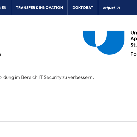
NEN
TRANSFER & INNOVATION
DOKTORAT
ustp.at
Ö
ldung im Bereich IT Security zu verbessern.