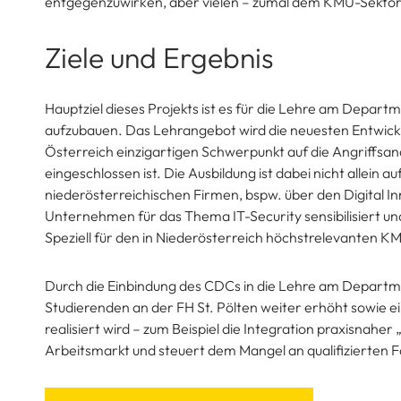
entgegenzuwirken, aber vielen – zumal dem KMU-Sektor – 
Ziele und Ergebnis
Hauptziel dieses Projekts ist es für die Lehre am Depart
aufzubauen. Das Lehrangebot wird die neuesten Entwick
Österreich einzigartigen Schwerpunkt auf die Angriffsana
eingeschlossen ist. Die Ausbildung ist dabei nicht allein
niederösterreichischen Firmen, bspw. über den Digital I
Unternehmen für das Thema IT-Security sensibilisiert un
Speziell für den in Niederösterreich höchstrelevanten K
Durch die Einbindung des CDCs in die Lehre am Departmen
Studierenden an der FH St. Pölten weiter erhöht sowie 
realisiert wird – zum Beispiel die Integration praxisnah
Arbeitsmarkt und steuert dem Mangel an qualifizierten F