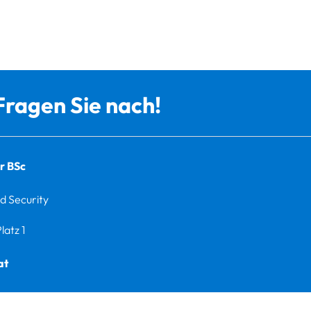
Fragen Sie nach!
er BSc
d Security
latz 1
at