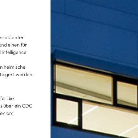
fense Center
nd einen für
 Intelligence
en heimische
steigert werden.
für die
as über ein CDC
nnen am