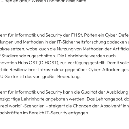
fehlen dafür Wissen und finanzielle Mittel.
ment für Informatik und Security der FH St. Pölten ein Cyber De
lungen und Methoden in der IT-Sicherheitsforschung abdecken u
lyse setzen, wobei auch die Nutzung von Methoden der Artificial
 auf Studierende zugeschnitten. Die Lehrinhalte werden auch
nnovation Hubs OST (DIHOST), zur Verfügung gestellt. Damit soll
d die Resilienz ihrer Infrastruktur gegenüber Cyber-Attacken ge
MU-Sektor ist das von großer Bedeutung.
t für Informatik und Security kann die Qualität der Ausbildung 
einzigartige Lehrinhalte angeboten werden. Das Lehrangebot, d
er „real world“-Szenarien – steigert die Chancen der Absolvent*i
achkräften im Bereich IT-Security entgegen.