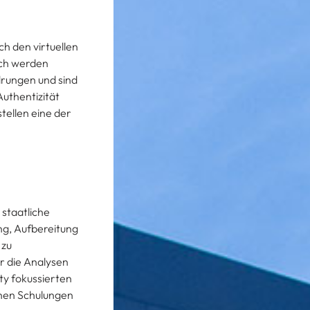
ch den virtuellen
ich werden
drungen und sind
uthentizität
stellen eine der
staatliche
ng, Aufbereitung
 zu
ür die Analysen
ty fokussierten
enen Schulungen