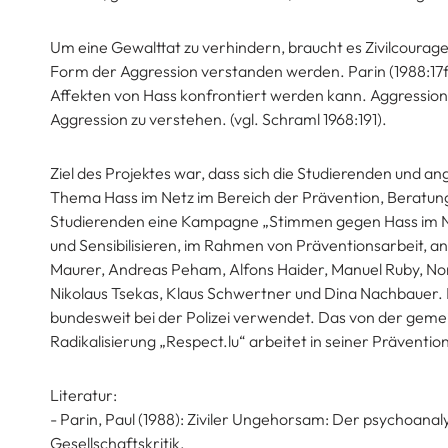
Um eine Gewalttat zu verhindern, braucht es Zivilcourage
Form der Aggression verstanden werden. Parin (1988:17ff
Affekten von Hass konfrontiert werden kann. Aggression i
Aggression zu verstehen. (vgl. Schraml 1968:191).
Ziel des Projektes war, dass sich die Studierenden und a
Thema Hass im Netz im Bereich der Prävention, Beratun
Studierenden eine Kampagne „Stimmen gegen Hass im Netz
und Sensibilisieren, im Rahmen von Präventionsarbeit, 
Maurer, Andreas Peham, Alfons Haider, Manuel Ruby, No
Nikolaus Tsekas, Klaus Schwertner und Dina Nachbauer. M
bundesweit bei der Polizei verwendet. Das von der gem
Radikalisierung „Respect.lu“ arbeitet in seiner Präventio
Literatur:
- Parin, Paul (1988): Ziviler Ungehorsam: Der psychoanaly
Gesellschaftskritik,