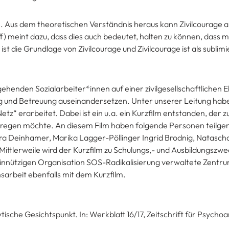
. Aus dem theoretischen Verständnis heraus kann Zivilcourage al
) meint dazu, dass dies auch bedeutet, halten zu können, dass m
st die Grundlage von Zivilcourage und Zivilcourage ist als sublim
ngehenden Sozialarbeiter*innen auf einer zivilgesellschaftlichen
g und Betreuung auseinandersetzen. Unter unserer Leitung habe
“ erarbeitet. Dabei ist ein u.a. ein Kurzfilm entstanden, der
anregen möchte. An diesem Film haben folgende Personen teilg
ra Deinhamer, Marika Lagger-Pöllinger Ingrid Brodnig, Natasc
ittlerweile wird der Kurzfilm zu Schulungs,- und Ausbildungszw
einnützigen Organisation SOS-Radikalisierung verwaltete Zentr
nsarbeit ebenfalls mit dem Kurzfilm.
tische Gesichtspunkt. In: Werkblatt 16/17, Zeitschrift für Psycho