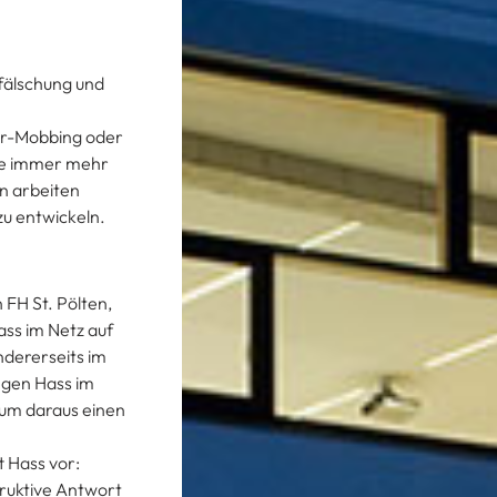
fälschung und
ber-Mobbing oder
me immer mehr
n arbeiten
u entwickeln.
 FH St. Pölten,
ass im Netz auf
ndererseits im
egen Hass im
 um daraus einen
t Hass vor:
truktive Antwort