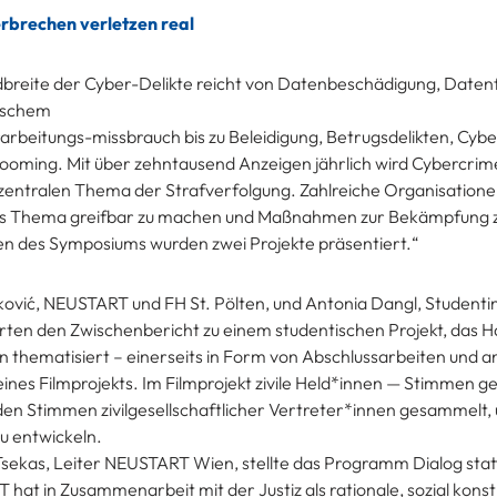
rbrechen verletzen real
breite der Cyber-Delikte reicht von Datenbeschädigung, Daten
ischem
rbeitungs-missbrauch bis zu Beleidigung, Betrugsdelikten, Cy
ooming. Mit über zehntausend Anzeigen jährlich wird Cybercri
zentralen Thema der Strafverfolgung. Zahlreiche Organisatione
as Thema greifbar zu machen und Maßnahmen zur Bekämpfung z
n des Symposiums wurden zwei Projekte präsentiert.“
ović, NEUSTART und FH St. Pölten, und Antonia Dangl, Studentin
rten den Zwischenbericht zu einem studentischen Projekt, das H
n thematisiert – einerseits in Form von Abschlussarbeiten und a
nes Filmprojekts. Im Filmprojekt zivile Held*innen — Stimmen g
en Stimmen zivilgesellschaftlicher Vertreter*innen gesammelt,
zu entwickeln.
Tsekas, Leiter NEUSTART Wien, stellte das Programm Dialog stat
hat in Zusammenarbeit mit der Justiz als rationale, sozial kons