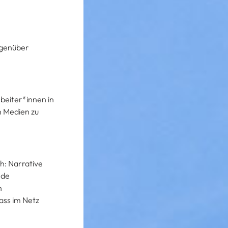
egenüber
rbeiter*innen in
 Medien zu
h: Narrative
nde
n
ass im Netz