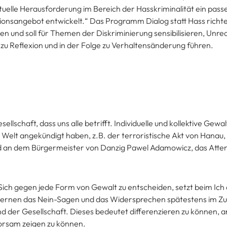
ktuelle Herausforderung im Bereich der Hasskriminalität ein pas
ionsangebot entwickelt.“ Das Programm Dialog statt Hass richte
en und soll für Themen der Diskriminierung sensibilisieren, Unr
 zu Reflexion und in der Folge zu Verhaltensänderung führen.
lschaft, dass uns alle betrifft. Individuelle und kollektive Gewal
len Welt angekündigt haben, z.B. der terroristische Akt von Hanau
d an dem Bürgermeister von Danzig Pawel Adamowicz, das Atte
 Sich gegen jede Form von Gewalt zu entscheiden, setzt beim Ich 
 lernen das Nein-Sagen und das Widersprechen spätestens im Zu
d der Gesellschaft. Dieses bedeutet differenzieren zu können, a
orsam zeigen zu können.