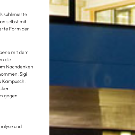
s sublimierte
an selbst mit
ierte Form der
 Ebene mit dem
n die
 zum Nachdenken
enommen: Sigi
ha Kampusch,
ecken
um gegen
analyse und