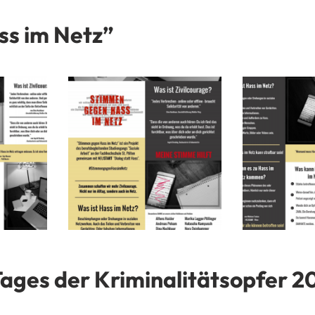
m
u
e
t
ss im Netz”
e
Tages der Kriminalitätsopfer 2