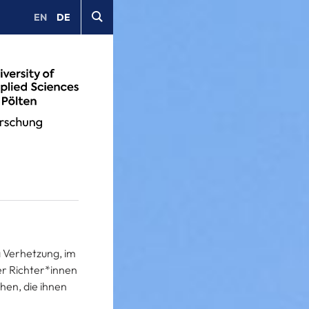
EN
DE
a Verhetzung, im
er Richter*innen
hen, die ihnen