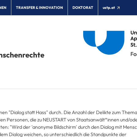
NEN
TRANSFER & INNOVATION
DOKTORAT
ustp.at
enschenrechte
men "Dialog statt Hass" durch. Die Anzahl der Delikte zum Them
Bei den Personen, die zu NEUSTART von Staatsanwält*innen und/od
n: "Wird der 'anonyme Bildschirm' durch den Dialog mit Mensc
dem Dialog weichen, so unterschiedlich die Standpunkte der