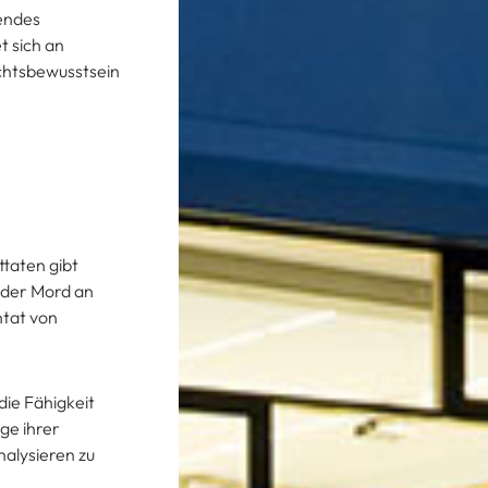
sendes
t sich an
echtsbewusstsein
ttaten gibt
, der Mord an
ntat von
die Fähigkeit
ge ihrer
nalysieren zu