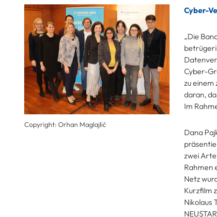
Cyber-Ve
„Die Band
betrüger
Datenvera
Cyber-Gr
zu einem 
daran, d
Im Rahme
Copyright: Orhan Maglajlić
Dana Pajk
präsentie
zwei Arte
Rahmen ei
Netz wurd
Kurzfilm 
Nikolaus 
NEUSTART 