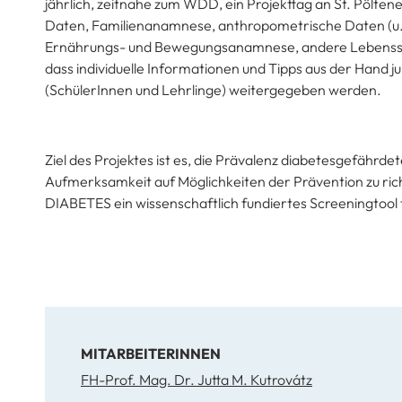
jährlich, zeitnahe zum WDD, ein Projekttag an St. Pölt
Daten, Familienanamnese, anthropometrische Daten (u.a
Ernährungs- und Bewegungsanamnese, andere Lebensstil
dass individuelle Informationen und Tipps aus der Hand 
(SchülerInnen und Lehrlinge) weitergegeben werden.
Ziel des Projektes ist es, die Prävalenz diabetesgefährde
Aufmerksamkeit auf Möglichkeiten der Prävention zu ri
DIABETES ein wissenschaftlich fundiertes Screeningtool 
MITARBEITERINNEN
FH-Prof. Mag. Dr. Jutta M. Kutrovátz