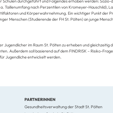
ener Schulen durchgeführt und Folgendes erhoben werden: Sozi
. Taillenumfang nach Perzentilen von Kromeyer-Hauschild), L
faktoren und Körperwahrnehmung. Ein wichtiger Punkt der Proj
junger Menschen (Studierende der FH St. Pölten) an junge Mensc
ter Jugendlicher im Raum St. Pölten zu erheben und gleichzeitig 
chten. Außerdem soll basierend auf dem FINDRISK – Risiko-Fra
für Jugendliche entwickelt werden.
PARTNERINNEN
Gesundheitsverwaltung der Stadt St. Pölten