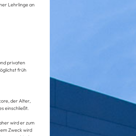
ener Lehrlinge an
und privaten
öglichst früh
ore, der Alter,
s einschließt.
aher wird er zum
esem Zweck wird