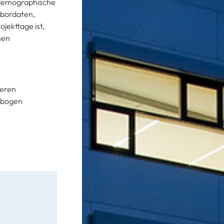
o-demographische
abordaten,
ekttage ist,
hen
deren
gebogen