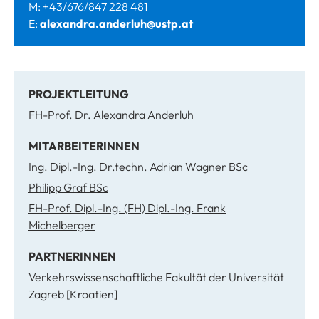
M: +43/676/847 228 481
E:
alexandra.anderluh@ustp.at
PROJEKTLEITUNG
FH-Prof. Dr. Alexandra Anderluh
MITARBEITERINNEN
Ing. Dipl.-Ing. Dr.techn. Adrian Wagner BSc
Philipp Graf BSc
FH-Prof. Dipl.-Ing. (FH) Dipl.-Ing. Frank
Michelberger
PARTNERINNEN
Verkehrswissenschaftliche Fakultät der Universität
Zagreb [Kroatien]