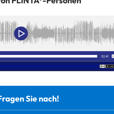
von FLINTA*-Personen
Fragen Sie nach!