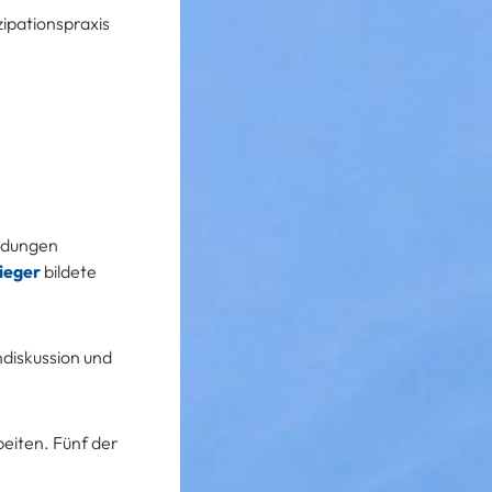
zipationspraxis
eidungen
ieger
bildete
diskussion und
beiten. Fünf der