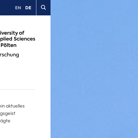
EN
DE
in aktuelles
ngsgeist
rägte