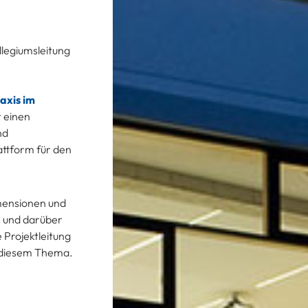
llegiumsleitung
axis im
t einen
nd
attform für den
imensionen und
n und darüber
 Projektleitung
u diesem Thema.