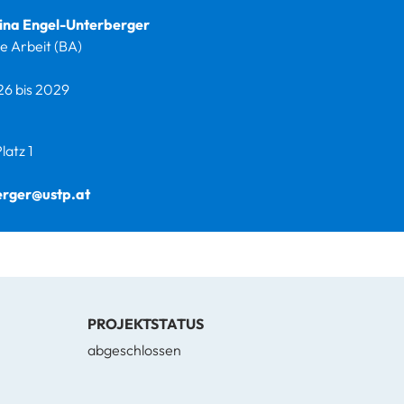
tina Engel-Unterberger
le Arbeit (BA)
26 bis 2029
latz 1
erger@ustp.at
PROJEKTSTATUS
abgeschlossen