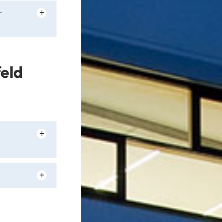
r
eld