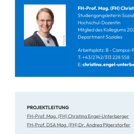
FH-Prof. Mag. (FH) Chris
Studiengangsleiterin Sozia
Hochschul-Dozentin
Mitglied des Kollegiums 20
Department Soziales
Arbeitsplatz: B - Campus-P
T: +43/2742/313 228 558
E:
christina.engel-unterb
PROJEKTLEITUNG
FH-Prof. Mag. (FH) Christina Engel-Unterberger
FH-Prof. DSA Mag. (FH) Dr. Andrea Pilgerstorfer