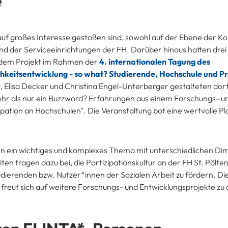
e
 auf großes Interesse gestoßen sind, sowohl auf der Ebene der Ko
und der Serviceeinrichtungen der FH. Darüber hinaus hatten drei
us dem Projekt im Rahmen der
4. internationalen Tagung des
hkeitsentwicklung - so what? Studierende, Hochschule und Pr
, Elisa Decker und Christina Engel-Unterberger gestalteten dor
ehr als nur ein Buzzword? Erfahrungen aus einem Forschungs- u
ation an Hochschulen". Die Veranstaltung bot eine wertvolle Pl
ulen ein wichtiges und komplexes Thema mit unterschiedlichen D
en tragen dazu bei, die Partizipationskultur an der FH St. Pölte
udierenden bzw. Nutzer*innen der Sozialen Arbeit zu fördern. Die
d freut sich auf weitere Forschungs- und Entwicklungsprojekte z