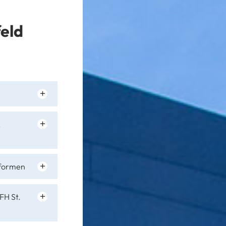
eld
.
tformen
FH St.