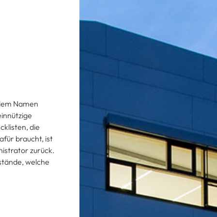
t dem Namen
einnützige
klisten, die
für braucht, ist
nistrator zurück.
ustände, welche