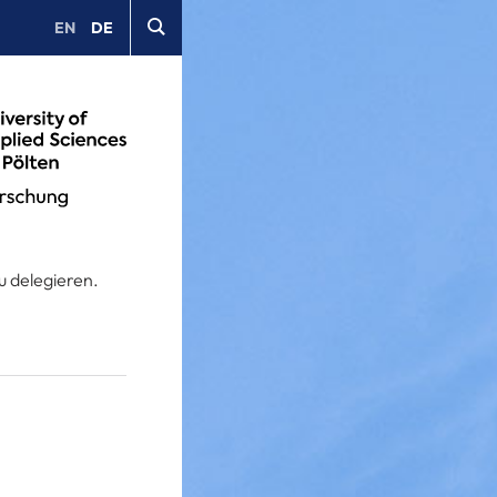
EN
DE
u delegieren.