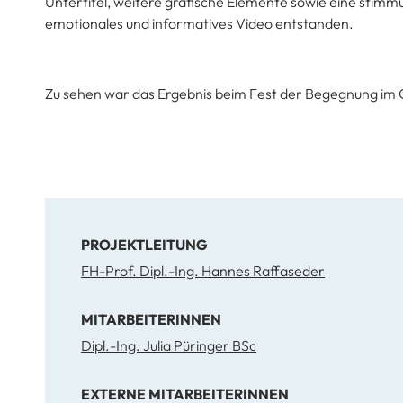
Untertitel, weitere grafische Elemente sowie eine stimm
emotionales und informatives Video entstanden.
Zu sehen war das Ergebnis beim Fest der Begegnung im C
PROJEKTLEITUNG
FH-Prof. Dipl.-Ing. Hannes Raffaseder
MITARBEITERINNEN
Dipl.-Ing. Julia Püringer BSc
EXTERNE MITARBEITERINNEN