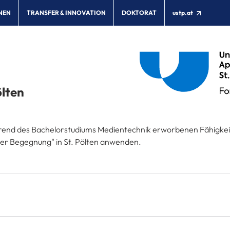
NEN
TRANSFER & INNOVATION
DOKTORAT
ustp.at
ölten
end des Bachelorstudiums Medientechnik erworbenen Fähigke
 der Begegnung" in St. Pölten anwenden.