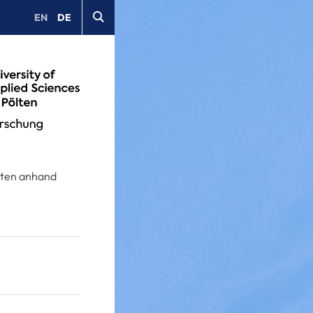
EN
DE
iten anhand