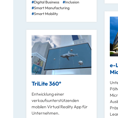
Digital Business
Inclusion
Smart Manufacturing
Smart Mobility
e-L
Mi
Unte
TriLite 360°
Pölt
Entwicklung einer
Mic
verkaufsunterstützenden
Ausb
mobilen Virtual Reality App für
Präs
Unternehmen.
Lear