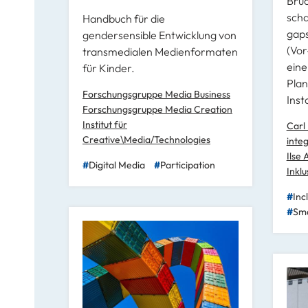
Brü
scha
Handbuch für die
gaps
gendersensible Entwicklung von
(Vor
transmedialen Medienformaten
eine
für Kinder.
Plan
Forschungsgruppe Media Business
Inst
Forschungsgruppe Media Creation
Institut für
Carl 
Creative\Media/Technologies
inte
Ilse 
Digital Media
Participation
Inkl
Inc
Sma