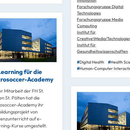
Innovation
Forschungsgruppe Digital
Technologies
Forschungsgruppe Media
Computing
Institut für
Creative\Media/Technologie
Institut für
Gesundheitswissenschaften
Digital Health
Health Sci
Human-Computer Interacti
earning für die
crosoccer-Academy
r Mitarbeit der FH St.
en St. Pölten hat die
rosoccer-Academy ihr
ildungsprojekt von
enzunterricht auf e-
ning-Kurse umgestellt.