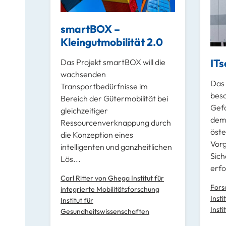
smartBOX –
Kleingutmobilität 2.0
ITs
Das Projekt smartBOX will die
wachsenden
Das 
Transportbedürfnisse im
besc
Bereich der Gütermobilität bei
Gefa
gleichzeitiger
dem 
Ressourcenverknappung durch
öste
die Konzeption eines
Vor
intelligenten und ganzheitlichen
Sich
Lös...
erfo
Carl Ritter von Ghega Institut für
Fors
integrierte Mobilitätsforschung
Insti
Institut für
Insti
Gesundheitswissenschaften