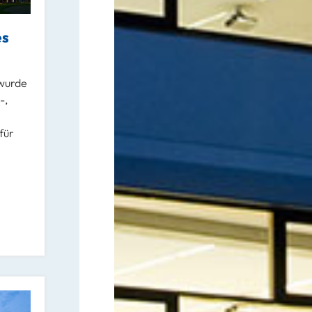
es
 wurde
-,
für