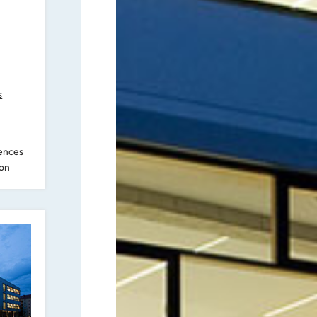
s
ences
on