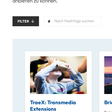
anbieten zu können.
Nach Hashtags suchen
FILTER
TraeX: Transmedia
Bri
Extensions