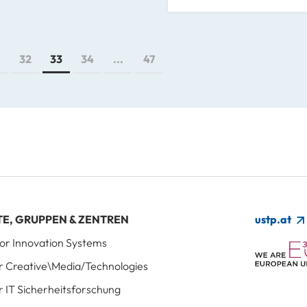
32
33
34
...
47
TE, GRUPPEN & ZENTREN
ustp.at
 for Innovation Systems
für Creative\Media/Technologies
ür IT Sicherheitsforschung