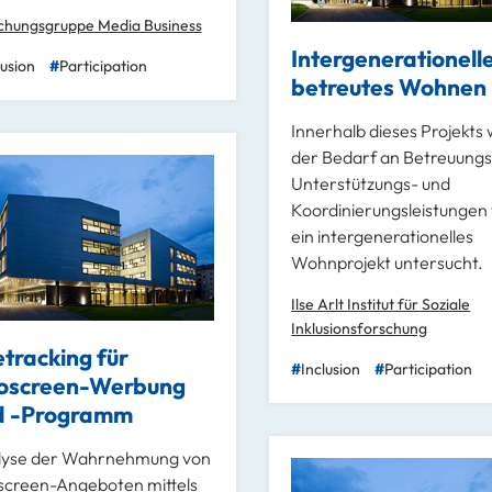
chungsgruppe Media Business
Intergenerationell
lusion
Participation
betreutes Wohnen
Innerhalb dieses Projekts
der Bedarf an Betreuungs
Unterstützungs- und
Koordinierungsleistungen 
ein intergenerationelles
Wohnprojekt untersucht.
Ilse Arlt Institut für Soziale
Inklusionsforschung
tracking für
Inclusion
Participation
foscreen-Werbung
d -Programm
lyse der Wahrnehmung von
screen-Angeboten mittels