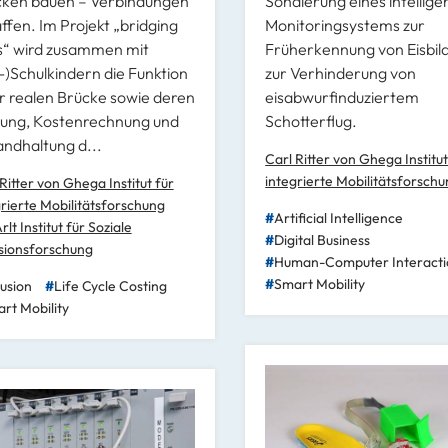
cken bauen – Verbindungen
Sondierung eines intellig
ffen. Im Projekt „bridging
Monitoringsystems zur
“ wird zusammen mit
Früherkennung von Eisbil
-)Schulkindern die Funktion
zur Verhinderung von
r realen Brücke sowie deren
eisabwurfinduziertem
ung, Kostenrechnung und
Schotterflug.
andhaltung d...
Carl Ritter von Ghega Institut
integrierte Mobilitätsforsch
Ritter von Ghega Institut für
grierte Mobilitätsforschung
Artificial Intelligence
Arlt Institut für Soziale
Digital Business
usionsforschung
Human-Computer Interacti
Smart Mobility
lusion
Life Cycle Costing
rt Mobility