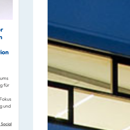
or
n
ion
trums
g für
 Fokus
g und
 Social