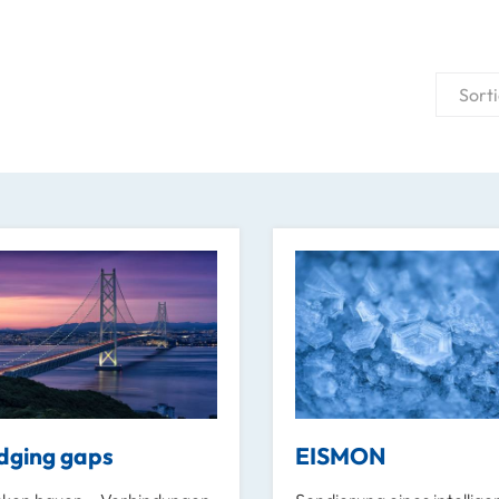
Sort
dging gaps
EISMON