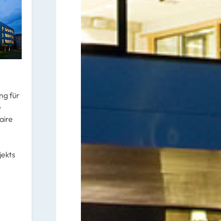
ng für
e
aire
r
jekts