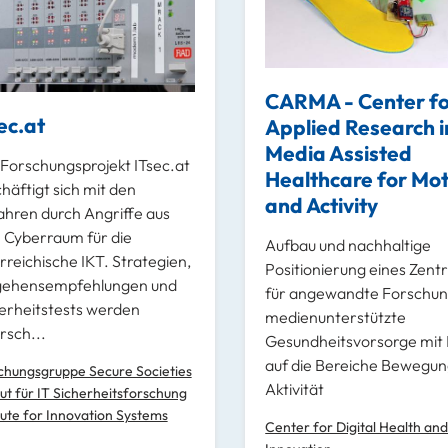
CARMA - Center f
ec.at
Applied Research i
Media Assisted
Forschungsprojekt ITsec.at
Healthcare for Mot
häftigt sich mit den
and Activity
hren durch Angriffe aus
Cyberraum für die
Aufbau und nachhaltige
rreichische IKT. Strategien,
Positionierung eines Zen
gehensempfehlungen und
für angewandte Forschun
erheitstests werden
medienunterstützte
rsch...
Gesundheitsvorsorge mit
auf die Bereiche Bewegun
chungsgruppe Secure Societies
Aktivität
tut für IT Sicherheitsforschung
tute for Innovation Systems
Center for Digital Health and