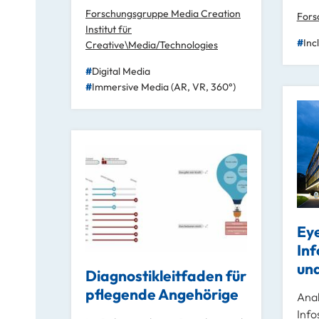
Forschungsgruppe Media Creation
Fors
Institut für
Inc
Creative\Media/Technologies
Digital Media
Immersive Media (AR, VR, 360°)
Eye
In
un
Diagnostikleitfaden für
pflegende Angehörige
Ana
Info