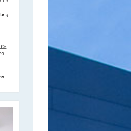
enten
dung
 für
ung
on